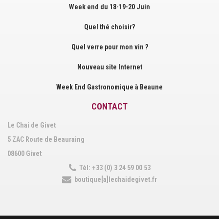
Week end du 18-19-20 Juin
Quel thé choisir?
Quel verre pour mon vin ?
Nouveau site Internet
Week End Gastronomique à Beaune
CONTACT
Le Chai de Givet
5 ZAC Route de Beauraing
08600 Givet
Tél: +33 (0) 3 24 59 00 53
boutique[a]lechaidegivet.fr