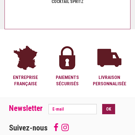
COCKTAIL SPRITZ
ENTREPRISE
PAIEMENTS
LIVRAISON
FRANÇAISE
SÉCURISÉS
PERSONNALISÉE
Newsletter
OK
Suivez-nous
Follow
Suivez-
us
nous