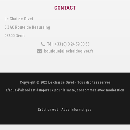
CONTACT
Le Chai de Givet
5 ZAC Route de Beauraing
08600 Givet
Tél: +33 (0) 3 24 59 00 53
boutique[a]lechaidegivet.fr
Copyright © 2026 Le chai de Givet - Tous droits réservés
L'abus d'alcool est dangereux pour la santé, consommez avec modération
Création web : Abdc Informatique