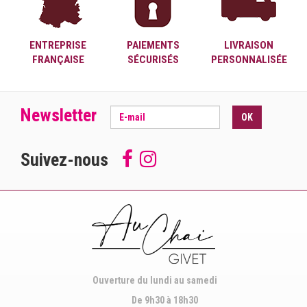
ENTREPRISE
PAIEMENTS
LIVRAISON
FRANÇAISE
SÉCURISÉS
PERSONNALISÉE
Newsletter
OK
Suivez-nous
Follow
Suivez-
us
nous
on
sur
Facebook
Instagram
Ouverture du lundi au samedi
De 9h30 à 18h30