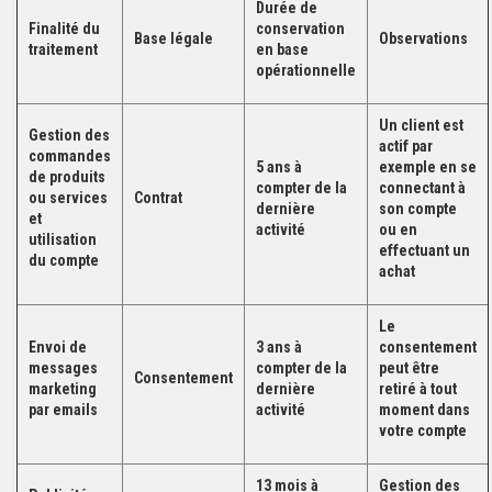
Durée de
Finalité du
conservation
Base légale
Observations
traitement
en base
opérationnelle
Un client est
Gestion des
actif par
commandes
5 ans à
exemple en se
de produits
compter de la
connectant à
ou services
Contrat
dernière
son compte
et
activité
ou en
utilisation
effectuant un
du compte
achat
Le
Envoi de
3 ans à
consentement
messages
compter de la
peut être
Consentement
marketing
dernière
retiré à tout
par emails
activité
moment dans
votre compte
13 mois à
Gestion des