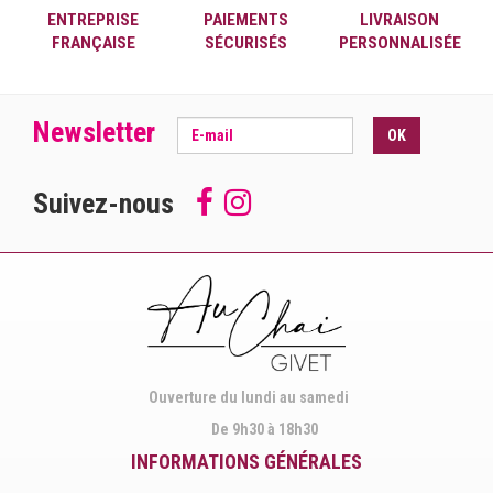
ENTREPRISE
PAIEMENTS
LIVRAISON
FRANÇAISE
SÉCURISÉS
PERSONNALISÉE
Newsletter
OK
Suivez-nous
Follow
Suivez-
us
nous
on
sur
Facebook
Instagram
Ouverture du lundi au samedi
De 9h30 à 18h30
INFORMATIONS GÉNÉRALES