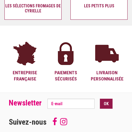
LES SÉLECTIONS FROMAGES DE
LES PETITS PLUS
CYRIELLE
ENTREPRISE
PAIEMENTS
LIVRAISON
FRANÇAISE
SÉCURISÉS
PERSONNALISÉE
Newsletter
OK
Suivez-nous
Follow
Suivez-
us
nous
on
sur